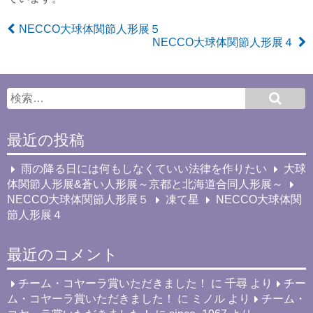
NECCO大球体関節人形展５
NECCO大球体関節人形展４
最近の投稿
雨の降る日には何もしなくていい法律を作りたい
大球
体関節人形展&蒼い人形展～京都と北海道合同人形展～
NECCO大球体関節人形展５
凍て星
NECCO大球体関
節人形展４
最近のコメント
チーム・コヤーラ賞いただきました！
に
千尋
より
チー
ム・コヤーラ賞いただきました！
に
ミノル
より
チーム・